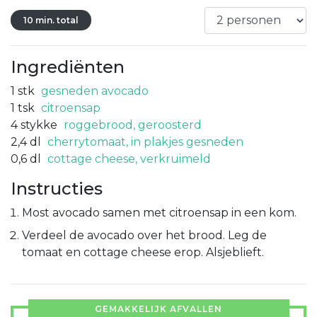
10 min. total
Ingrediënten
1
stk
gesneden avocado
1
tsk
citroensap
4
stykke
roggebrood, geroosterd
2,4
dl
cherrytomaat, in plakjes gesneden
0,6
dl
cottage cheese, verkruimeld
Instructies
Most avocado samen met citroensap in een kom.
Verdeel de avocado over het brood. Leg de
tomaat en cottage cheese erop. Alsjeblieft.
GEMAKKELIJK AFVALLEN