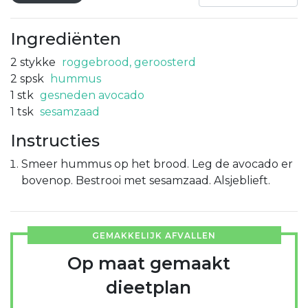
Ingrediënten
2
stykke
roggebrood, geroosterd
2
spsk
hummus
1
stk
gesneden avocado
1
tsk
sesamzaad
Instructies
Smeer hummus op het brood. Leg de avocado er
bovenop. Bestrooi met sesamzaad. Alsjeblieft.
GEMAKKELIJK AFVALLEN
Op maat gemaakt
dieetplan