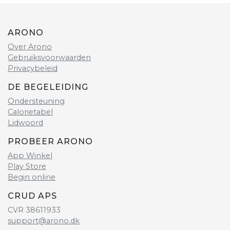
ARONO
Over Arono
Gebruiksvoorwaarden
Privacybeleid
DE BEGELEIDING
Ondersteuning
Calorietabel
Lidwoord
PROBEER ARONO
App Winkel
Play Store
Begin online
CRUD APS
CVR 38611933
support@arono.dk