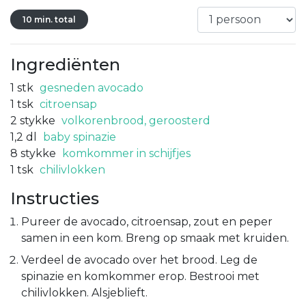
10 min. total
Ingrediënten
1
stk
gesneden avocado
1
tsk
citroensap
2
stykke
volkorenbrood, geroosterd
1,2
dl
baby spinazie
8
stykke
komkommer in schijfjes
1
tsk
chilivlokken
Instructies
Pureer de avocado, citroensap, zout en peper
samen in een kom. Breng op smaak met kruiden.
Verdeel de avocado over het brood. Leg de
spinazie en komkommer erop. Bestrooi met
chilivlokken. Alsjeblieft.