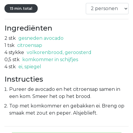
15 min. total
Ingrediënten
2
stk
gesneden avocado
1
tsk
citroensap
4
stykke
volkorenbrood, geroosterd
0,5
stk
komkommer in schijfjes
4
stk
ei, spiegel
Instructies
Pureer de avocado en het citroensap samen in
een kom. Smeer het op het brood.
Top met komkommer en gebakken ei. Breng op
smaak met zout en peper. Alsjeblieft.