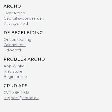
ARONO
Over Arono
Gebruiksvoorwaarden
Privacybeleid
DE BEGELEIDING
Ondersteuning
Calorietabel
Lidwoord
PROBEER ARONO
App Winkel
Play Store
Begin online
CRUD APS
CVR 38611933
support@arono.dk