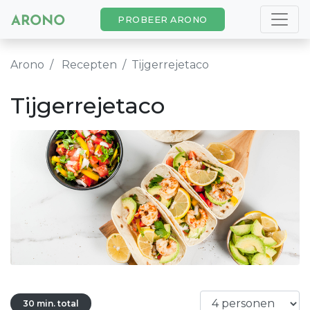
PROBEER ARONO
Arono
Recepten
Tijgerrejetaco
Tijgerrejetaco
30 min. total