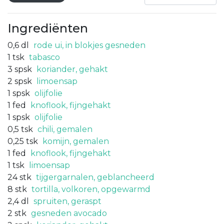
Ingrediënten
0,6
dl
rode ui, in blokjes gesneden
1
tsk
tabasco
3
spsk
koriander, gehakt
2
spsk
limoensap
1
spsk
olijfolie
1
fed
knoflook, fijngehakt
1
spsk
olijfolie
0,5
tsk
chili, gemalen
0,25
tsk
komijn, gemalen
1
fed
knoflook, fijngehakt
1
tsk
limoensap
24
stk
tijgergarnalen, geblancheerd
8
stk
tortilla, volkoren, opgewarmd
2,4
dl
spruiten, geraspt
2
stk
gesneden avocado