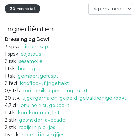
30 min. total
Ingrediënten
Dressing og Bowl
3
spsk
citroensap
1
spsk
sojasaus
2
tsk
sesamolie
1
tsk
honing
1
tsk
gember, geraspt
2
fed
knoflook, fijngehakt
0,5
tsk
rode chilipeper, fijngehakt
20
stk
tijgergarnalen, gepeld, gebakken/gekookt
4,7
dl
bruine rijst, gekookt
1
stk
komkommer, lint
2
stk
gesneden avocado
2
stk
radijs in plakjes
1,5
stk
rode ui in schijfjes