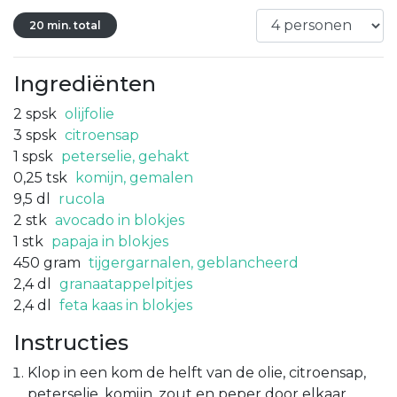
20 min. total
Ingrediënten
2
spsk
olijfolie
3
spsk
citroensap
1
spsk
peterselie, gehakt
0,25
tsk
komijn, gemalen
9,5
dl
rucola
2
stk
avocado in blokjes
1
stk
papaja in blokjes
450
gram
tijgergarnalen, geblancheerd
2,4
dl
granaatappelpitjes
2,4
dl
feta kaas in blokjes
Instructies
Klop in een kom de helft van de olie, citroensap,
peterselie, komijn, zout en peper door elkaar.