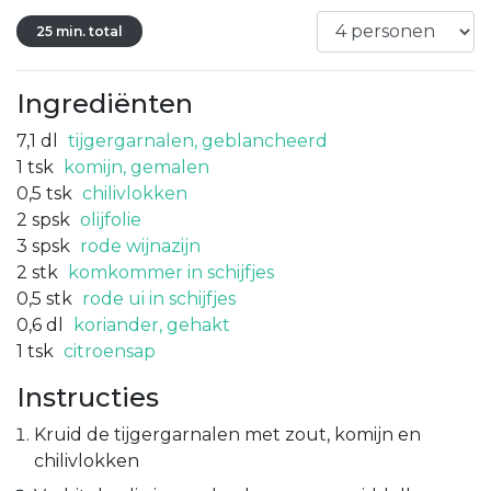
25 min. total
Ingrediënten
7,1
dl
tijgergarnalen, geblancheerd
1
tsk
komijn, gemalen
0,5
tsk
chilivlokken
2
spsk
olijfolie
3
spsk
rode wijnazijn
2
stk
komkommer in schijfjes
0,5
stk
rode ui in schijfjes
0,6
dl
koriander, gehakt
1
tsk
citroensap
Instructies
Kruid de tijgergarnalen met zout, komijn en
chilivlokken