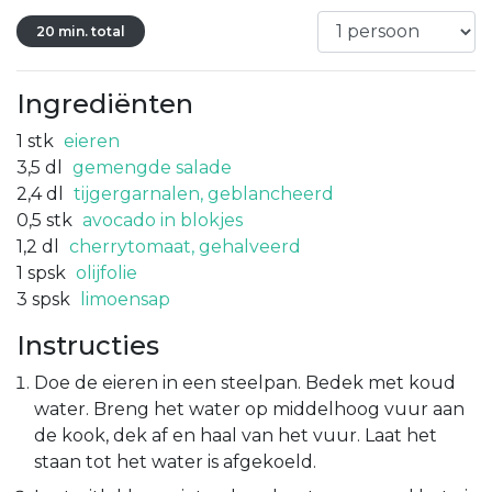
20 min. total
Ingrediënten
1
stk
eieren
3,5
dl
gemengde salade
2,4
dl
tijgergarnalen, geblancheerd
0,5
stk
avocado in blokjes
1,2
dl
cherrytomaat, gehalveerd
1
spsk
olijfolie
3
spsk
limoensap
Instructies
Doe de eieren in een steelpan. Bedek met koud
water. Breng het water op middelhoog vuur aan
de kook, dek af en haal van het vuur. Laat het
staan tot het water is afgekoeld.