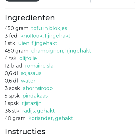
Ingrediënten
450
gram
tofu in blokjes
3
fed
knoflook, fijngehakt
1
stk
uien, fijngehakt
450
gram
champignon, fijngehakt
4
tsk
olijfolie
12
blad
romaine sla
0,6
dl
sojasaus
0,6
dl
water
3
spsk
ahornsiroop
5
spsk
pindakaas
1
spsk
rijstazijn
36
stk
radijs, gehakt
40
gram
koriander, gehakt
Instructies