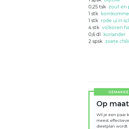
0,25
tsk
zout en 
1
stk
komkommer,
1
stk
rode ui in sch
4
stk
volkoren h
0,6
dl
koriander
2
spsk
zoete chil
GEMAKKEL
Op maat
Wil je een paar k
meest effectieve
dieetplan wordt