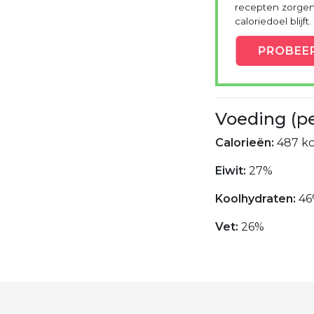
recepten zorgen 
caloriedoel blijft.
PROBEE
Voeding (p
Calorieën:
487 kc
Eiwit:
27%
Koolhydraten:
46
Vet:
26%