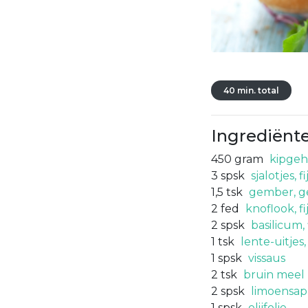
40 min. total
Ingrediënt
450
gram
kipgeh
3
spsk
sjalotjes, 
1,5
tsk
gember, g
2
fed
knoflook, f
2
spsk
basilicum,
1
tsk
lente-uitjes
1
spsk
vissaus
2
tsk
bruin meel
2
spsk
limoensap
1
spsk
olijfolie