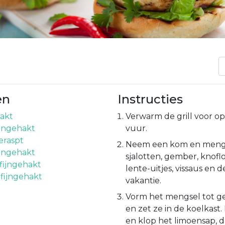
en
Instructies
akt
Verwarm de grill voor o
fijngehakt
vuur.
eraspt
Neem een kom en meng 
ijngehakt
sjalotten, gember, knoflo
 fijngehakt
lente-uitjes, vissaus en d
, fijngehakt
vakantie.
Vorm het mengsel tot ge
en zet ze in de koelkas
en klop het limoensap, de 