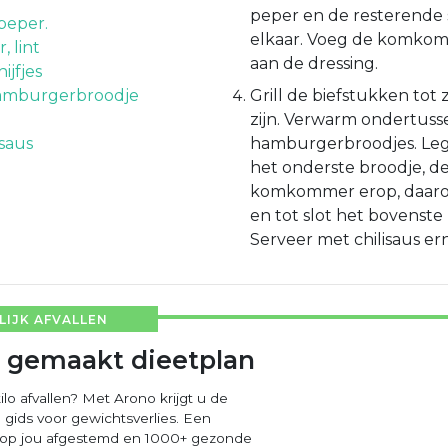
peper en de resterende 
peper.
elkaar. Voeg de komkom
 lint
aan de dressing.
ijfjes
amburgerbroodje
Grill de biefstukken tot
zijn. Verwarm ondertuss
isaus
hamburgerbroodjes. Leg
het onderste broodje, de
komkommer erop, daaro
en tot slot het bovenste
Serveer met chilisaus erna
IJK AFVALLEN
 gemaakt dieetplan
ilo afvallen? Met Arono krijgt u de
 gids voor gewichtsverlies. Een
 op jou afgestemd en 1000+ gezonde