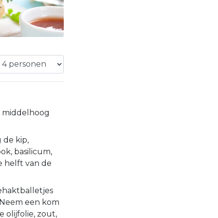
p middelhoog
de kip,
ok, basilicum,
e helft van de
haktballetjes
t. Neem een kom
olijfolie, zout,