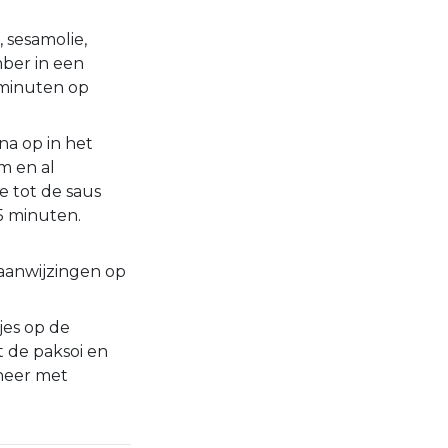
, sesamolie,
ber in een
 minuten op
na op in het
m en al
e tot de saus
5 minuten.
 aanwijzingen op
jes op de
et de paksoi en
neer met