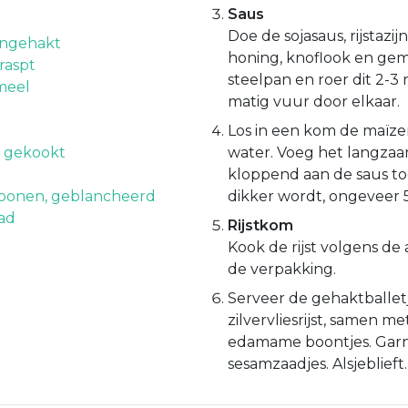
Saus
Doe de sojasaus, rijstazijn
ijngehakt
honing, knoflook en gem
raspt
steelpan en roer dit 2-3
meel
matig vuur door elkaar.
Los in een kom de maïze
t, gekookt
water. Voeg het langzaa
kloppend aan de saus to
onen, geblancheerd
dikker wordt, ongeveer 
ad
Rijstkom
Kook de rijst volgens de
de verpakking.
Serveer de gehaktballet
zilvervliesrijst, samen m
edamame boontjes. Gar
sesamzaadjes. Alsjeblieft.