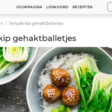
VOORPAGINA
LIDWOORD
RECEPTEN
en
Teriyaki kip gehaktballetjes
 kip gehaktballetjes