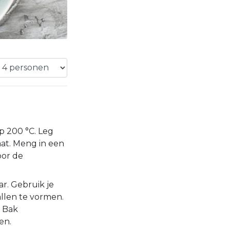
p 200 °C. Leg
at. Meng in een
oor de
r. Gebruik je
len te vormen.
. Bak
en.