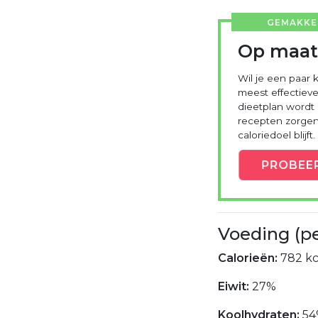
GEMAKKEL
Op maat
Wil je een paar k
meest effectieve
dieetplan wordt
recepten zorgen 
caloriedoel blijft.
PROBEE
Voeding (p
Calorieën:
782 kc
Eiwit:
27%
Koolhydraten:
54