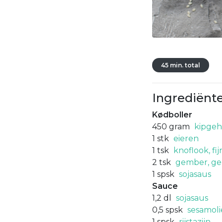
45 min. total
Ingrediënt
Kødboller
450
gram
kipgeh
1
stk
eieren
1
tsk
knoflook, fi
2
tsk
gember, ge
1
spsk
sojasaus
Sauce
1,2
dl
sojasaus
0,5
spsk
sesamoli
1
spsk
rijstazijn