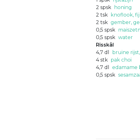
2
spsk
honing
2
tsk
knoflook, f
2
tsk
gember, ge
0,5
spsk
maïszet
0,5
spsk
water
Risskål
4,7
dl
bruine rijs
4
stk
pak choi
4,7
dl
edamame b
0,5
spsk
sesamza