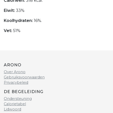
Calorieën:
318 kcal.
Eiwit:
33%
Koolhydraten:
16%.
Vet:
51%
ARONO
Over Arono
Gebruiksvoorwaarden
Privacybeleid
DE BEGELEIDING
Ondersteuning
Calorietabel
Lidwoord