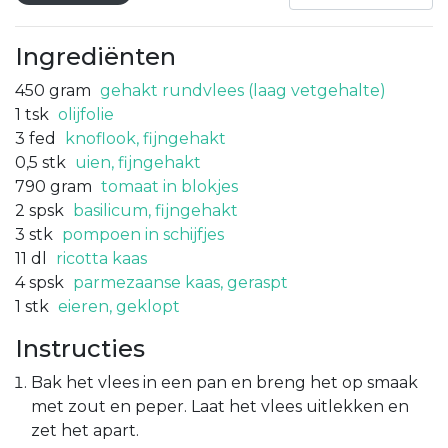
Ingrediënten
450
gram
gehakt rundvlees (laag vetgehalte)
1
tsk
olijfolie
3
fed
knoflook, fijngehakt
0,5
stk
uien, fijngehakt
790
gram
tomaat in blokjes
2
spsk
basilicum, fijngehakt
3
stk
pompoen in schijfjes
11
dl
ricotta kaas
4
spsk
parmezaanse kaas, geraspt
1
stk
eieren, geklopt
Instructies
Bak het vlees in een pan en breng het op smaak
met zout en peper. Laat het vlees uitlekken en
zet het apart.