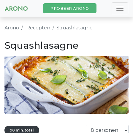
PROBEER ARONO
Arono
Recepten
Squashlasagne
Squashlasagne
90 min. total