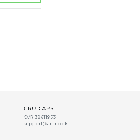
CRUD APS
CVR 38611933
support@arono.dk