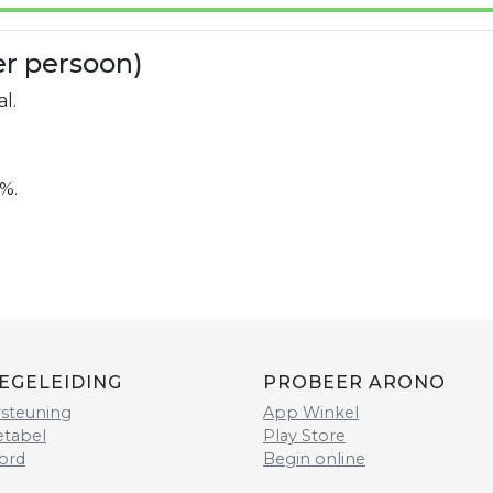
er persoon)
l.
%.
EGELEIDING
PROBEER ARONO
steuning
App Winkel
etabel
Play Store
ord
Begin online