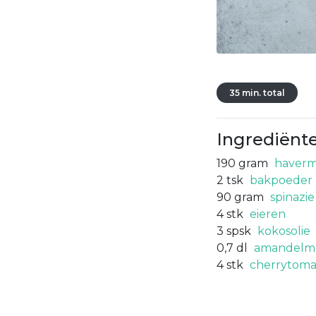
35 min. total
Ingrediënt
190
gram
haver
2
tsk
bakpoeder
90
gram
spinazie
4
stk
eieren
3
spsk
kokosolie
0,7
dl
amandelm
4
stk
cherrytoma