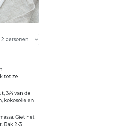
n
 tot ze
t, 3/4 van de
n, kokosolie en
massa. Giet het
r. Bak 2-3