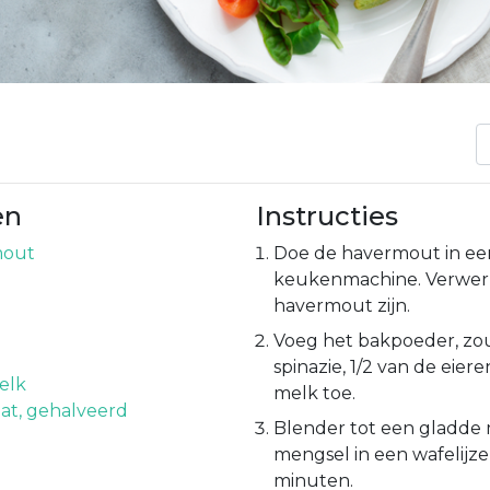
en
Instructies
mout
Doe de havermout in ee
keukenmachine. Verwerk
havermout zijn.
Voeg het bakpoeder, zou
spinazie, 1/2 van de eiere
elk
melk toe.
at, gehalveerd
Blender tot een gladde 
mengsel in een wafelijze
minuten.