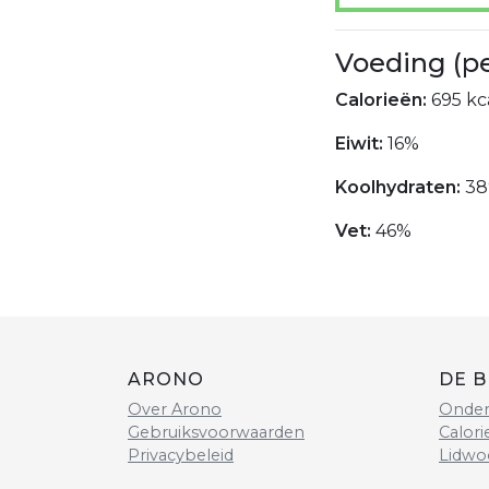
Voeding (p
Calorieën:
695 kca
Eiwit:
16%
Koolhydraten:
38
Vet:
46%
ARONO
DE B
Over Arono
Onder
Gebruiksvoorwaarden
Calori
Privacybeleid
Lidwo