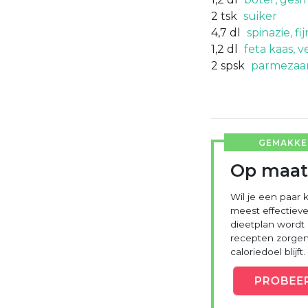
2
tsk
suiker
4,7
dl
spinazie, f
1,2
dl
feta kaas, 
2
spsk
parmezaan
GEMAKKEL
Op maat
Wil je een paar k
meest effectieve
dieetplan wordt
recepten zorgen 
caloriedoel blijft.
PROBEE