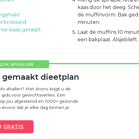
kaas door het deeg. Sche
ijngehakt
de muffinvorm. Bak ge
verbrokkeld
minuten.
se kaas, geraspt
Laat de muffins 10 minu
een bakplaat. Alsjeblieft.
IJK AFVALLEN
 gemaakt dieetplan
ilo afvallen? Met Arono krijgt u de
 gids voor gewichtsverlies. Een
 op jou afgestemd en 1000+ gezonde
ervoor dat je elke dag binnen je
R
GRATIS