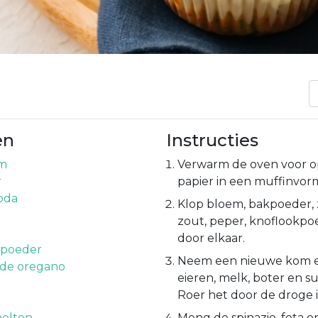
en
Instructies
em
Verwarm de oven voor op
r
papier in een muffinvor
oda
Klop bloem, bakpoeder, 
zout, peper, knoflookp
door elkaar.
kpoeder
Neem een nieuwe kom e
de oregano
eieren, melk, boter en su
Roer het door de droge 
molten
Meng de spinazie, feta 