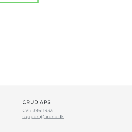
CRUD APS
CVR 38611933
support@arono.dk