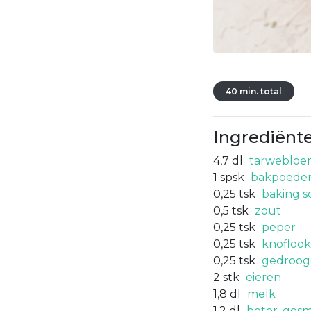
40 min. total
Ingrediënt
4,7
dl
tarweblo
1
spsk
bakpoede
0,25
tsk
baking s
0,5
tsk
zout
0,25
tsk
peper
0,25
tsk
knofloo
0,25
tsk
gedroog
2
stk
eieren
1,8
dl
melk
1,2
dl
boter, ges