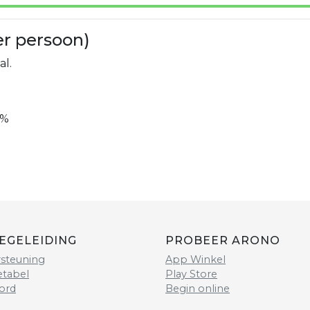
er persoon)
al.
0%
EGELEIDING
PROBEER ARONO
steuning
App Winkel
etabel
Play Store
ord
Begin online