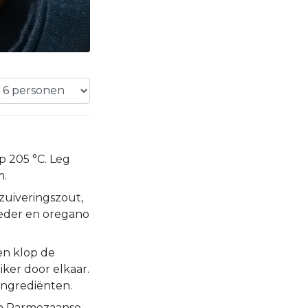
 205 °C. Leg
m.
zuiveringszout,
oeder en oregano
n klop de
iker door elkaar.
ingrediënten.
en Parmezaanse