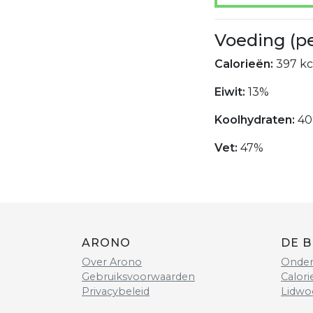
Voeding (p
Calorieën:
397 kc
Eiwit:
13%
Koolhydraten:
4
Vet:
47%
ARONO
DE B
Over Arono
Onder
Gebruiksvoorwaarden
Calori
Privacybeleid
Lidwo