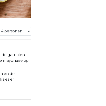
 de garnalen
de mayonaise op
m en de
jsjes er