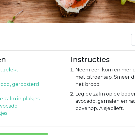
en
Instructies
itgelekt
Neem een kom en meng
met citroensap. Smeer 
ood, geroosterd
het brood.
e
Leg de zalm op de bode
e zalm in plakjes
avocado, garnalen en radi
avocado
bovenop. Alsjeblieft.
kjes