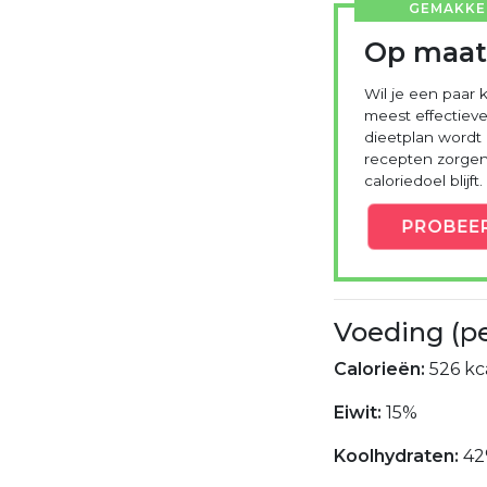
GEMAKKEL
Op maat
Wil je een paar k
meest effectieve
dieetplan wordt
recepten zorgen 
caloriedoel blijft.
PROBEE
Voeding (p
Calorieën:
526 kca
Eiwit:
15%
Koolhydraten:
42