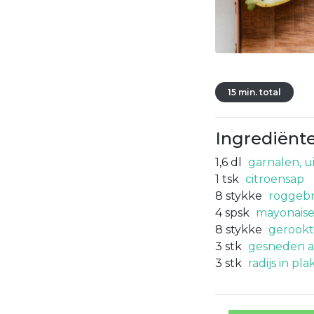
15 min. total
Ingrediënt
1,6
dl
garnalen, u
1
tsk
citroensap
8
stykke
roggebr
4
spsk
mayonais
8
stykke
gerookt
3
stk
gesneden 
3
stk
radijs in pla