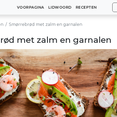
VOORPAGINA
LIDWOORD
RECEPTEN
en
Smørrebrød met zalm en garnalen
rød met zalm en garnalen