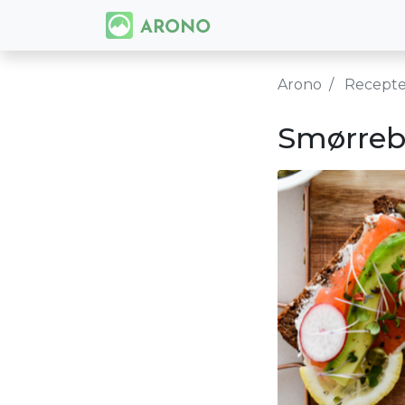
Arono
Recept
Smørreb