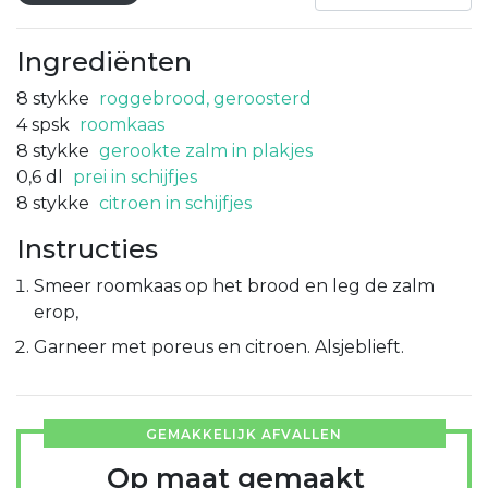
Ingrediënten
8
stykke
roggebrood, geroosterd
4
spsk
roomkaas
8
stykke
gerookte zalm in plakjes
0,6
dl
prei in schijfjes
8
stykke
citroen in schijfjes
Instructies
Smeer roomkaas op het brood en leg de zalm
erop,
Garneer met poreus en citroen. Alsjeblieft.
GEMAKKELIJK AFVALLEN
Op maat gemaakt