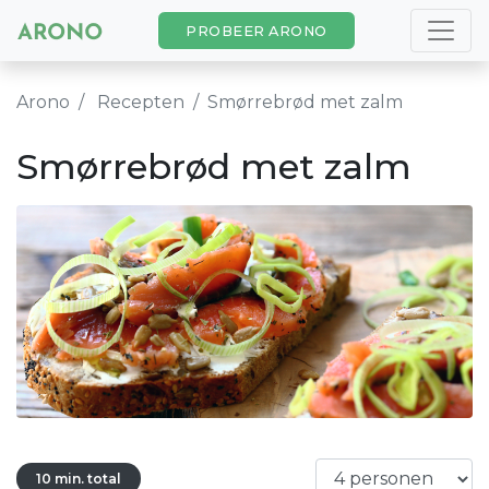
PROBEER ARONO
Arono
Recepten
Smørrebrød met zalm
Smørrebrød met zalm
10 min. total