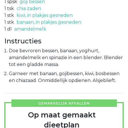
1
spsk
goji bessen
1
tsk
chia zaden
1
stk
kiwi, in plakjes gesneden
1
stk
banaan, in plakjes gesneden
1
dl
amandelmelk
Instructies
Doe bevroren bessen, banaan, yoghurt,
amandelmelk en spinazie in een blender. Blender
tot een gladde massa.
Garneer met banaan, gojibessen, kiwi, bosbessen
en chiazaad. Onmiddellijk opdienen. Alsjeblieft.
GEMAKKELIJK AFVALLEN
Op maat gemaakt
dieetplan