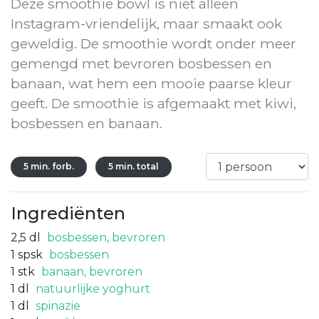
Deze smoothie bowl is niet alleen
Instagram-vriendelijk, maar smaakt ook
geweldig. De smoothie wordt onder meer
gemengd met bevroren bosbessen en
banaan, wat hem een mooie paarse kleur
geeft. De smoothie is afgemaakt met kiwi,
bosbessen en banaan.
5 min. forb.
5 min. total
Ingrediënten
2,5
dl
bosbessen, bevroren
1
spsk
bosbessen
1
stk
banaan, bevroren
1
dl
natuurlijke yoghurt
1
dl
spinazie