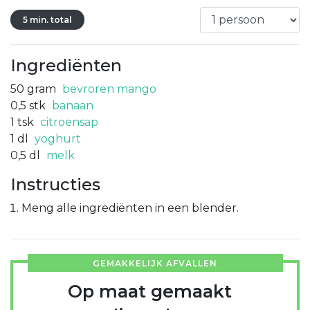
5 min. total
Ingrediënten
50
gram
bevroren mango
0,5
stk
banaan
1
tsk
citroensap
1
dl
yoghurt
0,5
dl
melk
Instructies
Meng alle ingrediënten in een blender.
GEMAKKELIJK AFVALLEN
Op maat gemaakt