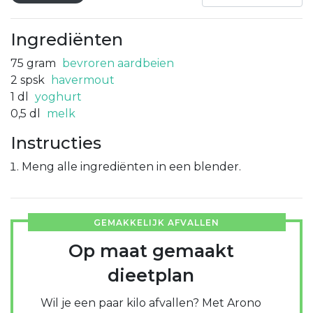
Ingrediënten
75
gram
bevroren aardbeien
2
spsk
havermout
1
dl
yoghurt
0,5
dl
melk
Instructies
Meng alle ingrediënten in een blender.
GEMAKKELIJK AFVALLEN
Op maat gemaakt
dieetplan
Wil je een paar kilo afvallen? Met Arono