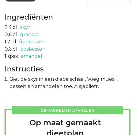
Ingrediënten
2,4
dl
skyr
0,6
dl
granola
1,2
dl
frambozen
0,6
dl
bosbessen
1
spsk
amandel
Instructies
Giet de skyr in een diepe schaal. Voeg muesli,
bessen en amandelen toe. Alsjeblieft.
GEMAKKELIJK AFVALLEN
Op maat gemaakt
dieetplan