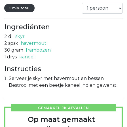
5 min. total
Ingrediënten
2
dl
skyr
2
spsk
havermout
30
gram
frambozen
1
drys
kaneel
Instructies
Serveer je skyr met havermout en bessen.
Bestrooi met een beetje kaneel indien gewenst.
GEMAKKELIJK AFVALLEN
Op maat gemaakt