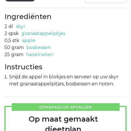
Ingrediënten
2
dl
skyr
2
spsk
granaatappelpitjes
0,5
stk
apple
50
gram
bosbessen
25
gram
hazelnoten
Instructies
Snijd de appel in blokjes en serveer op uw skyr
met granaatappelpitjes, bosbessen en noten.
GEMAKKELIJK AFVALLEN
Op maat gemaakt
dieetplan