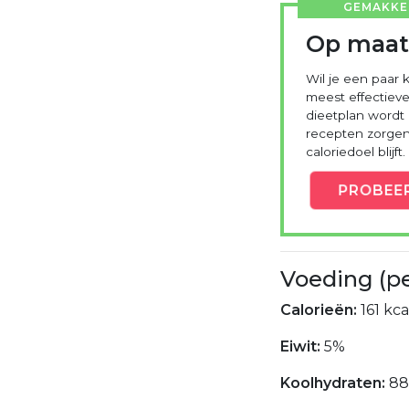
GEMAKKEL
Op maat
Wil je een paar k
meest effectieve
dieetplan wordt
recepten zorgen 
caloriedoel blijft.
PROBEE
Voeding (p
Calorieën:
161 kca
Eiwit:
5%
Koolhydraten:
8