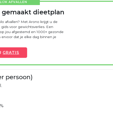
IJK AFVALLEN
 gemaakt dieetplan
ilo afvallen? Met Arono krijgt u de
 gids voor gewichtsverlies. Een
 op jou afgestemd en 1000+ gezonde
ervoor dat je elke dag binnen je
R
GRATIS
er persoon)
l.
8%