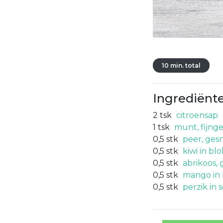
10 min. total
Ingrediënt
2
tsk
citroensap
1
tsk
munt, fijng
0,5
stk
peer, ges
0,5
stk
kiwi in blo
0,5
stk
abrikoos,
0,5
stk
mango in 
0,5
stk
perzik in s