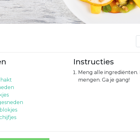
en
Instructies
Meng alle ingrediënten.
ehakt
mengen. Ga je gang!
neden
kjes
 gesneden
blokjes
chijfjes