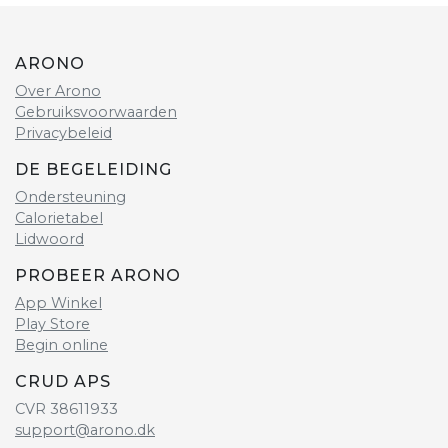
ARONO
Over Arono
Gebruiksvoorwaarden
Privacybeleid
DE BEGELEIDING
Ondersteuning
Calorietabel
Lidwoord
PROBEER ARONO
App Winkel
Play Store
Begin online
CRUD APS
CVR 38611933
support@arono.dk