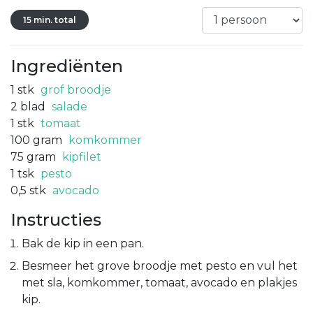
15 min. total
Ingrediënten
1
stk
grof broodje
2
blad
salade
1
stk
tomaat
100
gram
komkommer
75
gram
kipfilet
1
tsk
pesto
0,5
stk
avocado
Instructies
Bak de kip in een pan.
Besmeer het grove broodje met pesto en vul het
met sla, komkommer, tomaat, avocado en plakjes
kip.