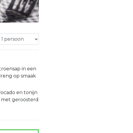
citroensap in een
 Breng op smaak
cado en tonijn
r met geroosterd