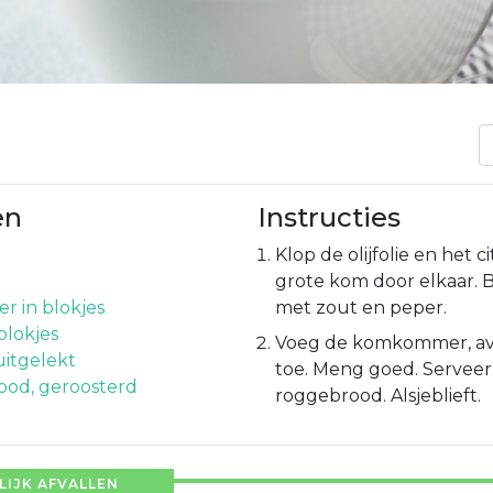
en
Instructies
Klop de olijfolie en het 
grote kom door elkaar.
 in blokjes
met zout en peper.
blokjes
Voeg de komkommer, avo
 uitgelekt
toe. Meng goed. Servee
ood, geroosterd
roggebrood. Alsjeblieft.
IJK AFVALLEN