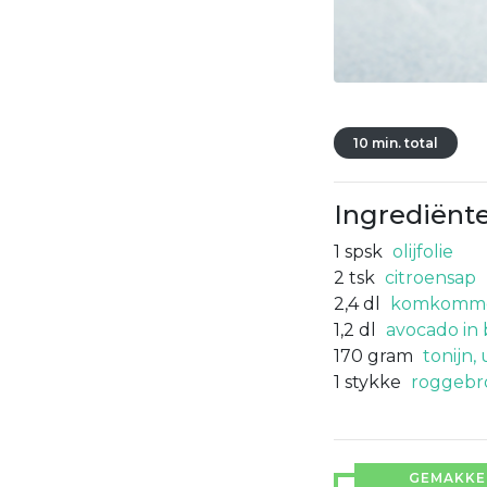
10 min. total
Ingrediënt
1
spsk
olijfolie
2
tsk
citroensap
2,4
dl
komkommer
1,2
dl
avocado in 
170
gram
tonijn,
1
stykke
roggebr
GEMAKKEL