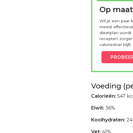
Op maat
Wil je een paar k
meest effectieve
dieetplan wordt
recepten zorgen 
caloriedoel blijft.
PROBEE
Voeding (p
Calorieën:
547 kca
Eiwit:
36%
Koolhydraten:
24
Vet:
41%