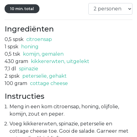
10 min. total
Ingrediënten
0,5
spsk
citroensap
1
spsk
honing
0,5
tsk
komijn, gemalen
430
gram
kikkererwten, uitgelekt
7,1
dl
spinazie
2
spsk
peterselie, gehakt
100
gram
cottage cheese
Instructies
Meng in een kom citroensap, honing, olijfolie,
komijn, zout en peper.
Voeg kikkererwten, spinazie, peterselie en
cottage cheese toe. Gooi de salade. Garneer met