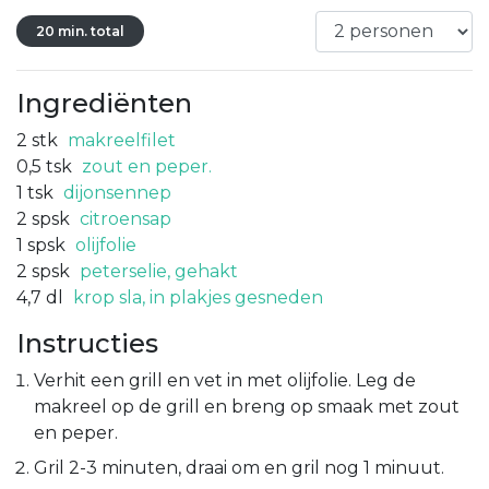
20 min. total
Ingrediënten
2
stk
makreelfilet
0,5
tsk
zout en peper.
1
tsk
dijonsennep
2
spsk
citroensap
1
spsk
olijfolie
2
spsk
peterselie, gehakt
4,7
dl
krop sla, in plakjes gesneden
Instructies
Verhit een grill en vet in met olijfolie. Leg de
makreel op de grill en breng op smaak met zout
en peper.
Gril 2-3 minuten, draai om en gril nog 1 minuut.