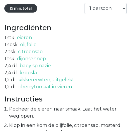
15 min. total
Ingrediënten
1
stk
eieren
1
spsk
olijfolie
2
tsk
citroensap
1
tsk
dijonsennep
2,4
dl
baby spinazie
2,4
dl
kropsla
1,2
dl
kikkererwten, uitgelekt
1,2
dl
cherrytomaat in vieren
Instructies
Pocheer de eieren naar smaak. Laat het water
weglopen.
Klop in een kom de olijfolie, citroensap, mosterd,