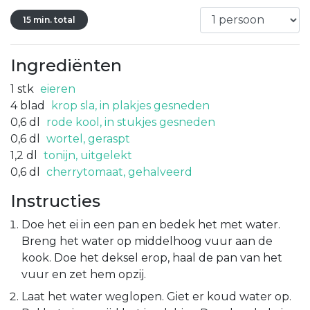
15 min. total
Ingrediënten
1
stk
eieren
4
blad
krop sla, in plakjes gesneden
0,6
dl
rode kool, in stukjes gesneden
0,6
dl
wortel, geraspt
1,2
dl
tonijn, uitgelekt
0,6
dl
cherrytomaat, gehalveerd
Instructies
Doe het ei in een pan en bedek het met water.
Breng het water op middelhoog vuur aan de
kook. Doe het deksel erop, haal de pan van het
vuur en zet hem opzij.
Laat het water weglopen. Giet er koud water op.