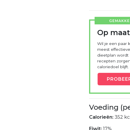
GEMAKKEL
Op maat
Wil je een paar k
meest effectieve
dieetplan wordt
recepten zorgen 
caloriedoel blijft.
PROBEE
Voeding (p
Calorieën:
352 kc
Eiwit:
17%