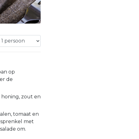
 pan op
er de
, honing, zout en
nalen, tomaat en
esprenkel met
 salade om.