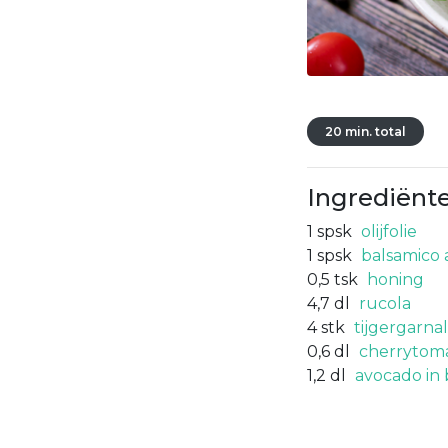
20 min. total
Ingrediënt
1
spsk
olijfolie
1
spsk
balsamico 
0,5
tsk
honing
4,7
dl
rucola
4
stk
tijgergarna
0,6
dl
cherrytoma
1,2
dl
avocado in 