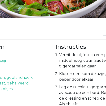
en
Instructies
Verhit de olijfolie in een
azijn
middelhoog vuur. Saute
tijgergarnalen gaar.
Klop in een kom de azijn
len, geblancheerd
peper door elkaar.
at, gehalveerd
Leg de rucola, tijgergar
blokjes
avocado op een bord. B
de dressing en schep de
Alsjeblieft.