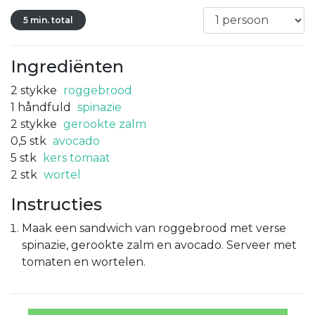
5 min. total
Ingrediënten
2
stykke
roggebrood
1
håndfuld
spinazie
2
stykke
gerookte zalm
0,5
stk
avocado
5
stk
kers tomaat
2
stk
wortel
Instructies
Maak een sandwich van roggebrood met verse
spinazie, gerookte zalm en avocado. Serveer met
tomaten en wortelen.