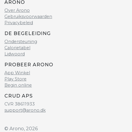
ARONO
Over Arono
Gebruiksvoorwaarden
Privacybeleid
DE BEGELEIDING
Ondersteuning
Calorietabel
Lidwoord
PROBEER ARONO
App Winkel
Play Store
Begin online
CRUD APS
CVR 38611933
support@arono.dk
© Arono, 2026