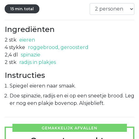
15 min. total
Ingrediënten
2
stk
eieren
4
stykke
roggebrood, geroosterd
2,4
dl
spinazie
2
stk
radijs in plakjes
Instructies
Spiegel eieren naar smaak.
Doe spinazie, radijs en ei op een sneetje brood. Leg
er nog een plakje bovenop. Alsjeblieft.
GEMAKKELIJK AFVALLEN