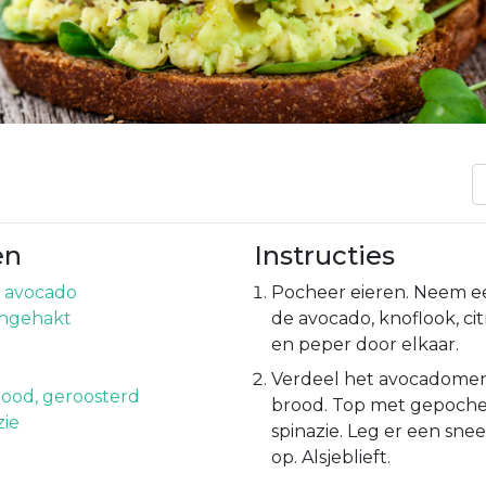
en
Instructies
 avocado
Pocheer eieren. Neem e
ijngehakt
de avocado, knoflook, ci
en peper door elkaar.
Verdeel het avocadomen
ood, geroosterd
brood. Top met gepoche
zie
spinazie. Leg er een sne
op. Alsjeblieft.