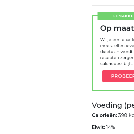
GEMAKKEL
Op maat
Wil je een paar k
meest effectieve
dieetplan wordt
recepten zorgen 
caloriedoel blijft.
PROBEE
Voeding (p
Calorieën:
398 kc
Eiwit:
14%