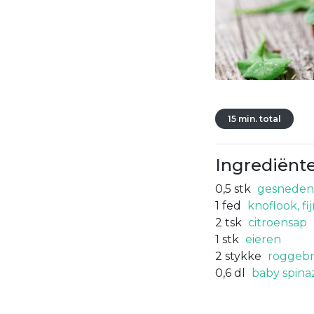
15 min. total
Ingrediënt
0,5
stk
gesneden
1
fed
knoflook, f
2
tsk
citroensap
1
stk
eieren
2
stykke
roggebr
0,6
dl
baby spina