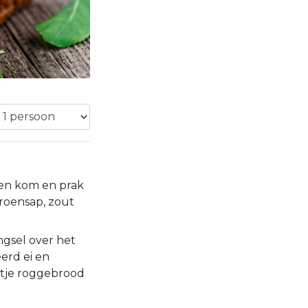
en kom en prak
troensap, zout
gsel over het
erd ei en
etje roggebrood