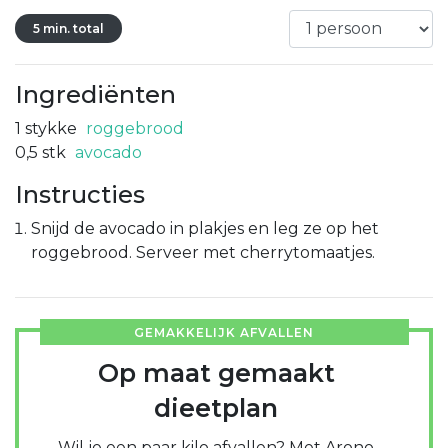
5 min. total
Ingrediënten
1
stykke
roggebrood
0,5
stk
avocado
Instructies
Snijd de avocado in plakjes en leg ze op het
roggebrood. Serveer met cherrytomaatjes.
GEMAKKELIJK AFVALLEN
Op maat gemaakt
dieetplan
Wil je een paar kilo afvallen? Met Arono