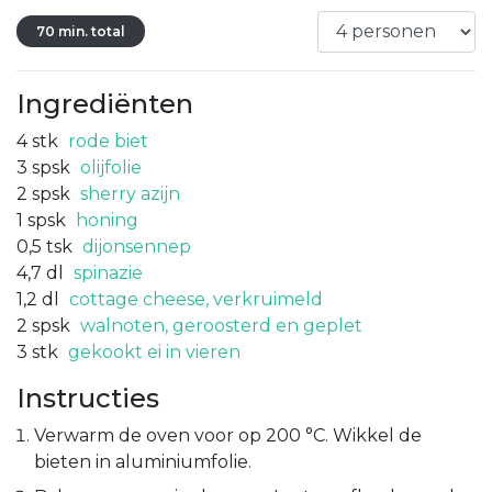
70 min. total
Ingrediënten
4
stk
rode biet
3
spsk
olijfolie
2
spsk
sherry azijn
1
spsk
honing
0,5
tsk
dijonsennep
4,7
dl
spinazie
1,2
dl
cottage cheese, verkruimeld
2
spsk
walnoten, geroosterd en geplet
3
stk
gekookt ei in vieren
Instructies
Verwarm de oven voor op 200 °C. Wikkel de
bieten in aluminiumfolie.