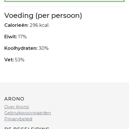
Voeding (per persoon)
Calorieën:
296 kcal.
Eiwit:
17%
Koolhydraten:
30%
Vet:
53%
ARONO
Over Arono
Gebruiksvoorwaarden
Privacybeleid