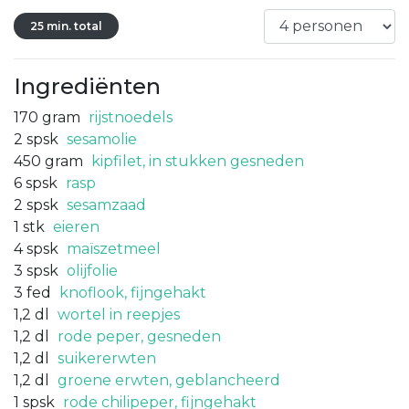
25 min. total
Ingrediënten
170
gram
rijstnoedels
2
spsk
sesamolie
450
gram
kipfilet, in stukken gesneden
6
spsk
rasp
2
spsk
sesamzaad
1
stk
eieren
4
spsk
maïszetmeel
3
spsk
olijfolie
3
fed
knoflook, fijngehakt
1,2
dl
wortel in reepjes
1,2
dl
rode peper, gesneden
1,2
dl
suikererwten
1,2
dl
groene erwten, geblancheerd
1
spsk
rode chilipeper, fijngehakt