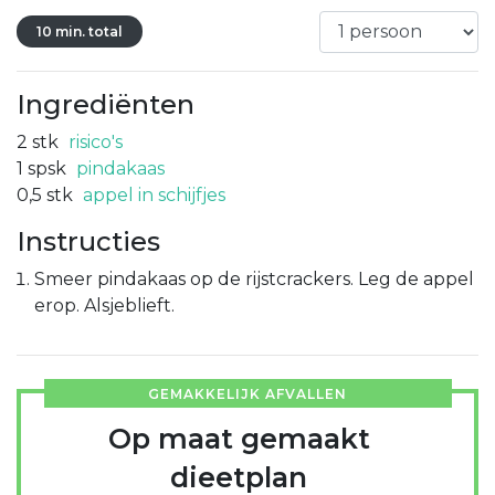
10 min. total
Ingrediënten
2
stk
risico's
1
spsk
pindakaas
0,5
stk
appel in schijfjes
Instructies
Smeer pindakaas op de rijstcrackers. Leg de appel
erop. Alsjeblieft.
GEMAKKELIJK AFVALLEN
Op maat gemaakt
dieetplan