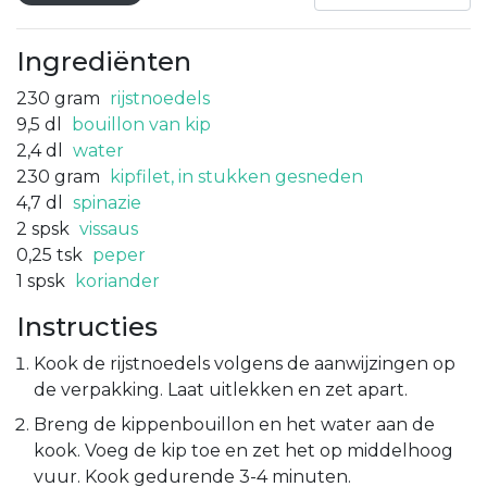
Ingrediënten
230
gram
rijstnoedels
9,5
dl
bouillon van kip
2,4
dl
water
230
gram
kipfilet, in stukken gesneden
4,7
dl
spinazie
2
spsk
vissaus
0,25
tsk
peper
1
spsk
koriander
Instructies
Kook de rijstnoedels volgens de aanwijzingen op
de verpakking. Laat uitlekken en zet apart.
Breng de kippenbouillon en het water aan de
kook. Voeg de kip toe en zet het op middelhoog
vuur. Kook gedurende 3-4 minuten.