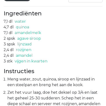
Ingrediënten
7,1
dl
water
4,7
dl
quinoa
7,1
dl
amandelmelk
2
spsk
agave siroop
3
spsk
lijnzaad
2,4
dl
rozijnen
2,4
dl
amandel
3
stk
vijgen in kwarten
Instructies
Meng water, zout, quinoa, siroop en lijnzaad in
een steelpan en breng het aan de kook.
Zet het vuur laag, doe het deksel op 3/4 en laat
het geheel 25-30 sudderen. Schep het in een
diepe schaal en serveer met rozijnen, amandelen