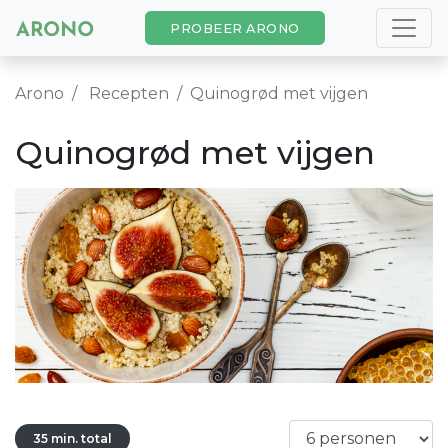
PROBEER ARONO
Arono
Recepten
Quinogrød met vijgen
Quinogrød met vijgen
35 min. total