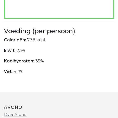
Voeding (per persoon)
Calorieën:
778 kcal.
Eiwit:
23%
Koolhydraten:
35%
Vet:
42%
ARONO
Over Arono