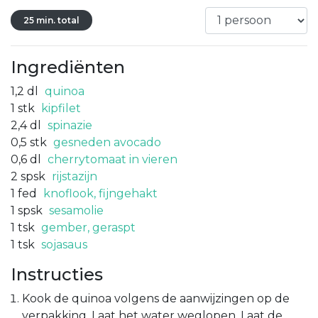
25 min. total
Ingrediënten
1,2
dl
quinoa
1
stk
kipfilet
2,4
dl
spinazie
0,5
stk
gesneden avocado
0,6
dl
cherrytomaat in vieren
2
spsk
rijstazijn
1
fed
knoflook, fijngehakt
1
spsk
sesamolie
1
tsk
gember, geraspt
1
tsk
sojasaus
Instructies
Kook de quinoa volgens de aanwijzingen op de
verpakking. Laat het water weglopen. Laat de