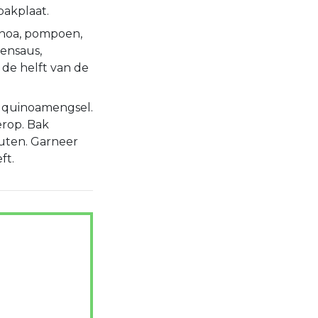
bakplaat.
noa, pompoen,
tensaus,
 de helft van de
t quinoamengsel.
erop. Bak
uten. Garneer
ft.