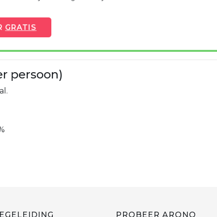
R
GRATIS
er persoon)
al.
%
EGELEIDING
PROBEER ARONO