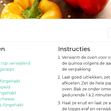
en
Instructies
Verwarm de oven voor o
 top verwijderd
de quinoa volgens de aa
geraspt
de verpakking.
Laat goed uitlekken, zet
 fijngehakt
afkoelen. Zet de hele pap
epeld
oven. Bak ze onder omw
ijngehakt
gedurende 1 à 2 minute
 cheese
Haal ze eruit en laat ze 
s, fijngehakt
de topjes eraf en verwijd