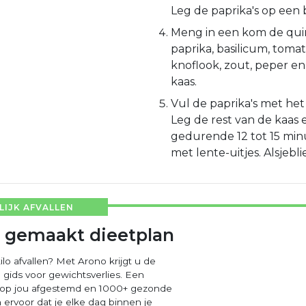
Leg de paprika's op een 
Meng in een kom de qui
paprika, basilicum, toma
knoflook, zout, peper en
kaas.
Vul de paprika's met he
Leg de rest van de kaas 
gedurende 12 tot 15 min
met lente-uitjes. Alsjeblie
IJK AFVALLEN
 gemaakt dieetplan
ilo afvallen? Met Arono krijgt u de
 gids voor gewichtsverlies. Een
 op jou afgestemd en 1000+ gezonde
ervoor dat je elke dag binnen je