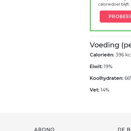
caloriedoel blijft.
PROBEE
Voeding (p
Calorieën:
396 kc
Eiwit:
19%
Koolhydraten:
66
Vet:
14%
ARONO
DE B