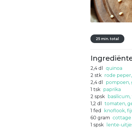
25 min. total
Ingrediënt
2,4
dl
quinoa
2
stk
rode peper,
2,4
dl
pompoen, 
1
tsk
paprika
2
spsk
basilicum,
1,2
dl
tomaten, g
1
fed
knoflook, f
60
gram
cottage
1
spsk
lente-uitje