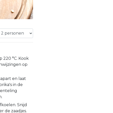
p 220 °C. Kook
nwijzingen op
 apart en laat
rika's in de
enteling
n.
afkoelen. Snijd
er de zaadjes.