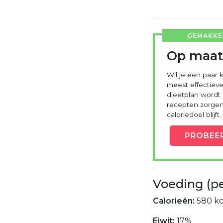
GEMAKKEL
Op maat
Wil je een paar k
meest effectieve
dieetplan wordt
recepten zorgen 
caloriedoel blijft.
PROBEE
Voeding (p
Calorieën:
580 kc
Eiwit:
17%