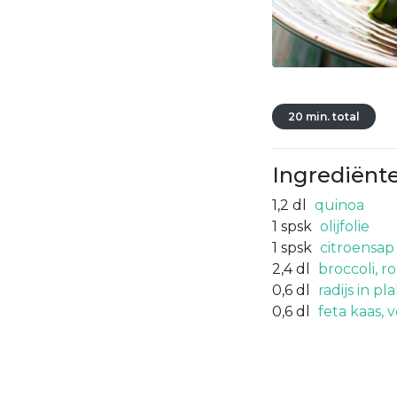
20 min. total
Ingrediënt
1,2
dl
quinoa
1
spsk
olijfolie
1
spsk
citroensap
2,4
dl
broccoli, r
0,6
dl
radijs in pl
0,6
dl
feta kaas, 