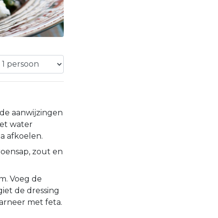
de aanwijzingen
het water
a afkoelen.
troensap, zout en
om. Voeg de
 giet de dressing
Garneer met feta.