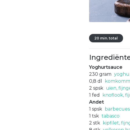
20 min. total
Ingrediënt
Yoghurtsauce
230
gram
yoghur
0,8
dl
komkommer
2
spsk
uien, fijn
1
fed
knoflook, f
Andet
1
spsk
barbecues
1
tsk
tabasco
2
stk
kipfilet, fi
8
stk
volkoren 