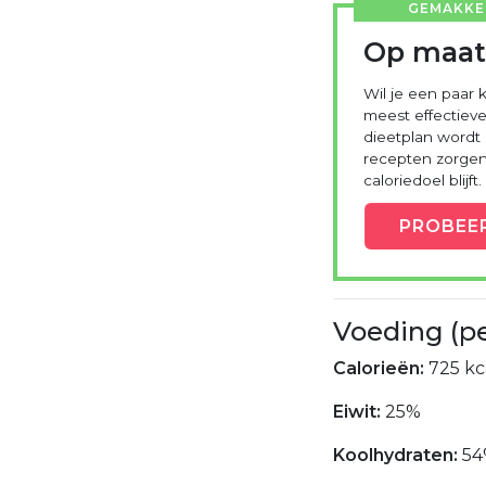
GEMAKKEL
Op maat
Wil je een paar k
meest effectieve
dieetplan wordt
recepten zorgen 
caloriedoel blijft.
PROBEE
Voeding (p
Calorieën:
725 kc
Eiwit:
25%
Koolhydraten:
54