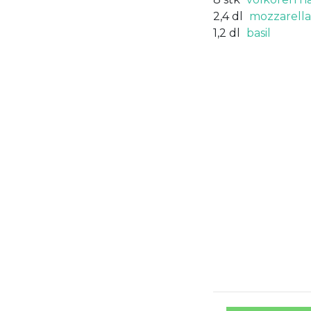
2,4
dl
mozzarella
1,2
dl
basil