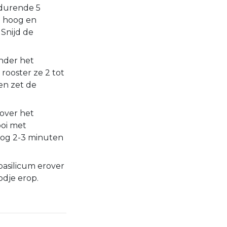
durende 5
p hoog en
Snijd de
onder het
ooster ze 2 tot
en zet de
over het
ooi met
nog 2-3 minuten
asilicum erover
odje erop.