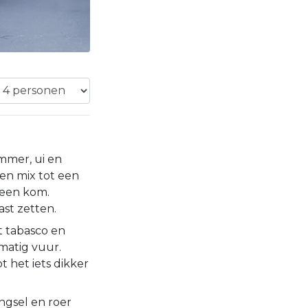
mer, ui en
en mix tot een
 een kom.
st zetten.
 tabasco en
matig vuur.
t het iets dikker
ngsel en roer