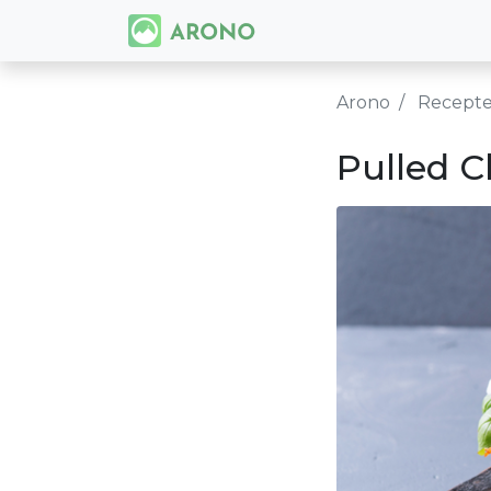
Arono
Recept
Pulled C