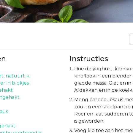
en
Instructies
Doe de yoghurt, komkom
t, natuurlijk
knoflook in een blender 
 in blokjes
gladde massa. Giet en in
gehakt
Afdekken en in de koelka
ijngehakt
Meng barbecuesaus met
zout in een steelpan op 
aus
Roer en laat sudderen to
is geworden.
jngehakt
Voeg kip toe aan het me
hamburgerbroodje