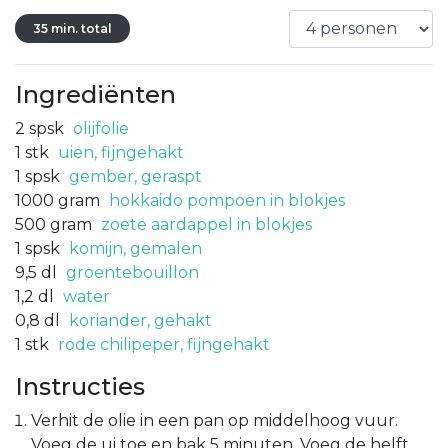
35 min. total
Ingrediënten
2
spsk
olijfolie
1
stk
uien, fijngehakt
1
spsk
gember, geraspt
1000
gram
hokkaido pompoen in blokjes
500
gram
zoete aardappel in blokjes
1
spsk
komijn, gemalen
9,5
dl
groentebouillon
1,2
dl
water
0,8
dl
koriander, gehakt
1
stk
rode chilipeper, fijngehakt
Instructies
Verhit de olie in een pan op middelhoog vuur.
Voeg de ui toe en bak 5 minuten. Voeg de helft