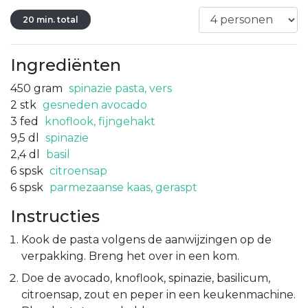
20 min. total
Ingrediënten
450
gram
spinazie pasta, vers
2
stk
gesneden avocado
3
fed
knoflook, fijngehakt
9,5
dl
spinazie
2,4
dl
basil
6
spsk
citroensap
6
spsk
parmezaanse kaas, geraspt
Instructies
Kook de pasta volgens de aanwijzingen op de
verpakking. Breng het over in een kom.
Doe de avocado, knoflook, spinazie, basilicum,
citroensap, zout en peper in een keukenmachine.