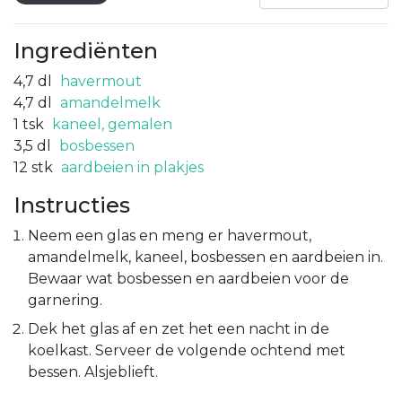
Ingrediënten
4,7
dl
havermout
4,7
dl
amandelmelk
1
tsk
kaneel, gemalen
3,5
dl
bosbessen
12
stk
aardbeien in plakjes
Instructies
Neem een glas en meng er havermout,
amandelmelk, kaneel, bosbessen en aardbeien in.
Bewaar wat bosbessen en aardbeien voor de
garnering.
Dek het glas af en zet het een nacht in de
koelkast. Serveer de volgende ochtend met
bessen. Alsjeblieft.