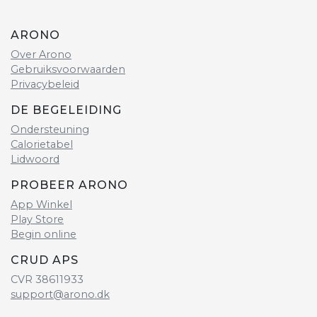
ARONO
Over Arono
Gebruiksvoorwaarden
Privacybeleid
DE BEGELEIDING
Ondersteuning
Calorietabel
Lidwoord
PROBEER ARONO
App Winkel
Play Store
Begin online
CRUD APS
CVR 38611933
support@arono.dk