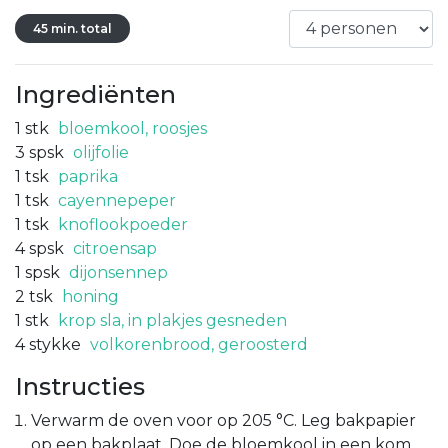
45 min. total
Ingrediënten
1
stk
bloemkool, roosjes
3
spsk
olijfolie
1
tsk
paprika
1
tsk
cayennepeper
1
tsk
knoflookpoeder
4
spsk
citroensap
1
spsk
dijonsennep
2
tsk
honing
1
stk
krop sla, in plakjes gesneden
4
stykke
volkorenbrood, geroosterd
Instructies
Verwarm de oven voor op 205 °C. Leg bakpapier
op een bakplaat. Doe de bloemkool in een kom