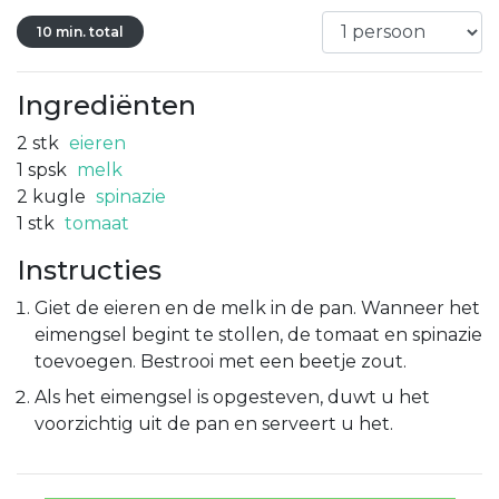
10 min. total
Ingrediënten
2
stk
eieren
1
spsk
melk
2
kugle
spinazie
1
stk
tomaat
Instructies
Giet de eieren en de melk in de pan. Wanneer het
eimengsel begint te stollen, de tomaat en spinazie
toevoegen. Bestrooi met een beetje zout.
Als het eimengsel is opgesteven, duwt u het
voorzichtig uit de pan en serveert u het.