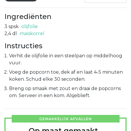
Ingrediënten
3
spsk
olijfolie
2,4
dl
maïskorrel
Instructies
Verhit de olijfolie in een steelpan op middelhoog
vuur.
Voeg de popcorn toe, dek af en laat 4-5 minuten
koken. Schud elke 30 seconden.
Breng op smaak met zout en draai de popcorns
om. Serveer in een kom. Alsjeblieft.
GEMAKKELIJK AFVALLEN
Op maat gemaakt