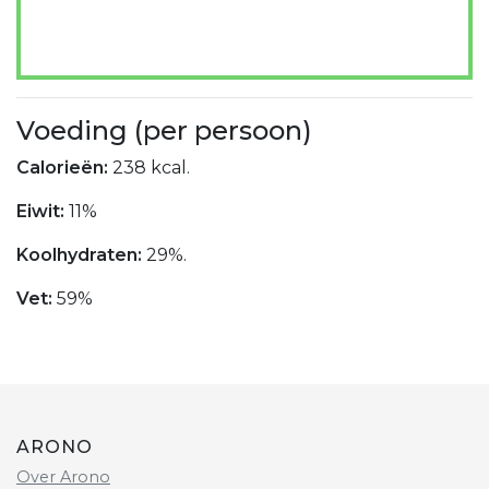
Voeding (per persoon)
Calorieën:
238 kcal.
Eiwit:
11%
Koolhydraten:
29%.
Vet:
59%
ARONO
Over Arono